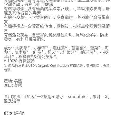
含甜菜鹼，有利心血管健康
有機綠球藻 - 含有極高的葉綠素及鎂，可幫助排除皮膚，肝
臟及其他器官的毒素
有機小麥草汁 - 含豐富的鉀，膳食纖維，各種維他命及蛋白
質
有機檸檬皮 - 含豐富維他命，礦物質，柑橘生物類黃酮及酵
素
有機蒲公英葉 - 含豐富鈣質及維他命K，抗氧化物等，防止
發炎，有利肝臟及消化
成份 : 大麥草*，小麥草*，螺旋藻*，苜蓿葉*，菠菜*，海
帶*，辣木葉*，紅藻*，橙皮*，紅菜頭*，綠球藻*，小麥
草汁*，檸檬皮*及蒲公英葉*。
* 100% 有機認證
(此產品原材料由USDA Organic Certification 有機認證，美國進口，香港
包裝)
產地: 美國
進口: 美國
食用方法: 可加入1一2茶匙至清水，smoothies，果汁，乳
酪及湯等
顧客評價