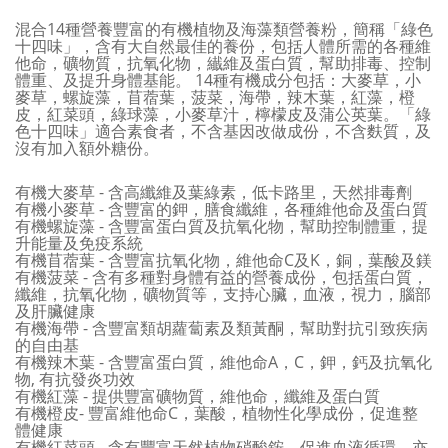
混合14種營養豐富的有機植物及海藻類營養粉，簡稱「綠色
十四味」，含有大自然最佳的養份，包括人體所需的各種維
他命，礦物質，抗氧化物，纎維及蛋白質，幫助排毒、控制
體重、及提升身體基能。 14種有機成分包括：大麥草，小
麥草，螺旋藻，苜蓿葉，菠菜，海帶，辣木葉，紅藻，橙
皮，紅菜頭，綠球藻，小麥草汁，檸檬皮及蒲公英葉。「綠
色十四味」適合素食者，不含基因改做成份，不含麩質，及
沒有加入額外糖份。
有機大麥草 - 含高纖維及葉綠素，低卡路里，天然排毒劑
有機小麥草 - 含豐富的鉀，膳食纖維，各種維他命及蛋白質
有機螺旋藻 - 含豐富蛋白質及抗氧化物，幫助控制體重，提
升能量及免疫系統
有機苜蓿葉 - 含豐富抗氧化物，維他命C及K，銅，葉酸及鎂
有機菠菜 - 含有多種對身體有益的營養成份，包括蛋白質，
纖維，抗氧化物，礦物質等，支持心臟，血液，視力，腦部
及肝臟健康
有機海帶 - 含豐富類胡蘿蔔素及類黃酮，幫助對抗引致疾病
的自由基
有機辣木葉 - 含豐富蛋白質，維他命A，C，鉀，鈣及抗氧化
物, 有抗發炎功效
有機紅藻 - 提供豐富礦物質，維他命，纖維及蛋白質
有機橙皮- 豐富維他命C，葉酸，植物性化學成份，促進整
體健康
有機紅菜頭 - 含有豐富天然植物硝酸銨，促進血液循環，亦