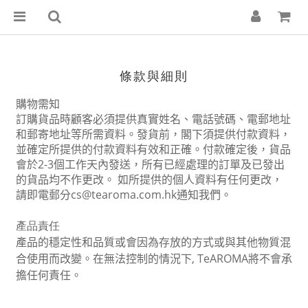
條款與細則
購物需知
訂購貨品時顧客必須提供真實姓名、電話號碼、電郵地址
和郵寄地址等所需資料。發貨前，閣下須提供付款資料，
並確定所提供的付款資料有效和正確。付款確定後，貨品
會於
2-3
個工作天內發送，所有已經處理的訂單及已發出
的貨品均不作更改。
如所提供的個人資料有任何更改，
請即電郵分
cs@tearoma.com.hk
通知我們。
產品責任
產品的穩定性和
品
質
或會因為存放的
方式
或與其他
物質混
合使用而改變。
在無法控制的情況下,
TeAROMA
將
不
會
承
擔任何責任。