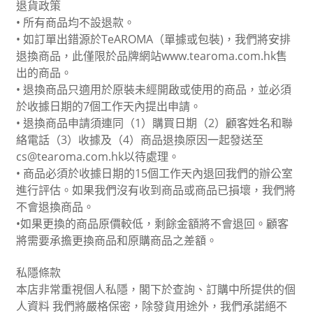
退貨政策
•
所有商品均不設退款。
•
如訂單出錯源於
TeAROMA
（單據或包裝)，我們將安排
退換商品，此僅限於品牌網站www.tearoma.com.hk
售
出的
商
品
。
•
退換商品只適用於原裝未經開啟或使用的商品，
並必須
於收據日期的
7
個工作天內提出申請。
•
退換商品申請須
連同（
1
）購買日期（
2
）顧客姓名和聯
絡電話（
3
）收據及（
4
）商品退換原因一起發送至
cs@tearoma.com.hk
以待處理。
•
商品必須於收據日期的
15
個工作天內退回我們的辦公室
進行評估。如果我們沒有收到商品或商品已損壞，我們將
不會退換商品。
•
如果更換的商品原價較低，剩餘金額將不會退回。顧客
將需要承擔更換商品和原購商品之差額。
私隱條款
本店非常重視個人私隱，
閣下於查詢、訂購中所提供的個
人資料
我們將嚴格保密，除發貨用途外，我們
承諾絕不